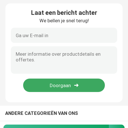
Laat een bericht achter
Spunlace niet-geweven stof
We bellen je snel terug!
Akoestische polyestervezel
Gekleurde polyestervezel
Vlam - de Vezel van de vertragerspolyester
Holle Vervoegde Siliconized-Polyestervezel
Holle Vervoegde Polyesterstapelvezel
ANDERE CATEGORIEËN VAN ONS
Maagdelijke Polyesterstapelvezel