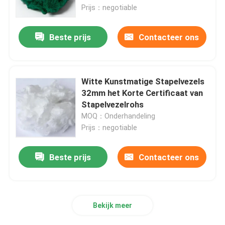
Prijs：negotiable
Fabrieksreis
Beste prijs
Contacteer ons
Kwaliteitscontrole
Witte Kunstmatige Stapelvezels
Contacteer ons
32mm het Korte Certificaat van
Stapelvezelrohs
MOQ：Onderhandeling
Vraag een offerte aan
Prijs：negotiable
Viscosestapelvezel
Beste prijs
Contacteer ons
Stapelvezel van gerecycled polyester
Bekijk meer
Stapelvezel van polypropyleen