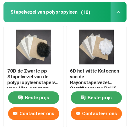
Stapelvezel van polypropyleen
(10)
70D de Zwarte pp
6D het witte Katoenen
Stapelvezel van de
van de
polypropyleenstapelvezel
Rayonstapelvezel
voor Niet-geweven
Certificaat van RoHS
voor Tapijt
Beste prijs
Beste prijs
Contacteer ons
Contacteer ons