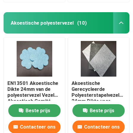
Akoestische polyestervezel
(10)
EN13501 Akoestische
Akoestische
Dikte 24mm van de
Gerecycleerde
polyestervezel Vezel
Polyesterstapelvezel
Akoestisch Comité
24mm Dikte voor
Bureau
Beste prijs
Beste prijs
Contacteer ons
Contacteer ons