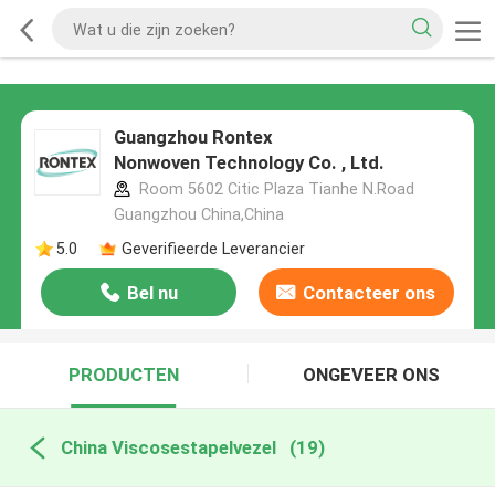
Guangzhou Rontex
Nonwoven Technology Co. , Ltd.
Room 5602 Citic Plaza Tianhe N.Road
Guangzhou China,China
5.0
Geverifieerde Leverancier
Bel nu
Contacteer ons
PRODUCTEN
ONGEVEER ONS
China Viscosestapelvezel
(19)