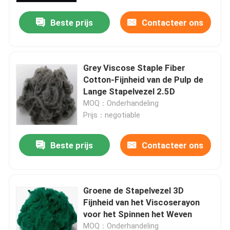
Beste prijs
Contacteer ons
Grey Viscose Staple Fiber
Cotton-Fijnheid van de Pulp de
Lange Stapelvezel 2.5D
MOQ：Onderhandeling
Prijs：negotiable
Beste prijs
Contacteer ons
Thuis
Groene de Stapelvezel 3D
Producten
Fijnheid van het Viscoserayon
voor het Spinnen het Weven
Over ons
MOQ：Onderhandeling