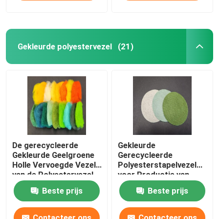
Gekleurde polyestervezel
(21)
De gerecycleerde
Gekleurde
Gekleurde Geelgroene
Gerecycleerde
Holle Vervoegde Vezel
Polyesterstapelvezel
van de Polyestervezel
voor Productie van
Niet-geweven
Beste prijs
Beste prijs
Contacteer ons
Contacteer ons