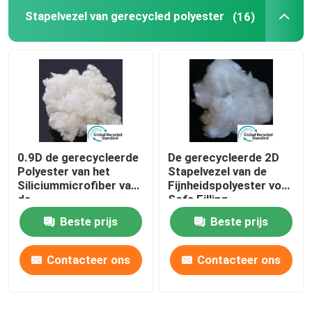
Stapelvezel van gerecycled polyester
(16)
Polymelkzuurvezel
Laagsmeltende vezels
niet geweven polypropyleenstof
0.9D de gerecycleerde
De gerecycleerde 2D
Polypropyleen homopolymeerhars
Polyester van het
Stapelvezel van de
Siliciummicrofiber van
Fijnheidspolyester voor
de
Sofa Filling
Microvezel schoonmaakdoekje
Polyesterstapelvezel
Beste prijs
Beste prijs
Niet-geweven Schoonmakende Doek
Contacteer ons
Contacteer ons
Polymeerhoofdkussen